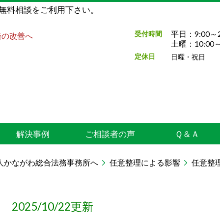
無料相談をご利用下さい。
平日：9:00～2
受付時間
済の改善へ
土曜：10:00～
定休日
日曜・祝日
解決事例
ご相談者の声
Ｑ＆Ａ
人かながわ総合法務事務所へ
任意整理による影響
任意整
2025/10/22更新